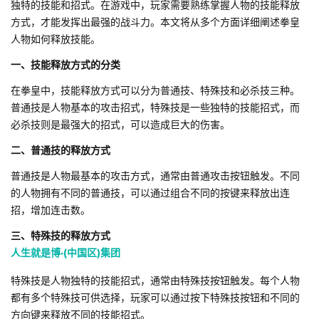
独特的技能和招式。在游戏中，玩家需要熟练掌握人物的技能释放
方式，才能发挥出最强的战斗力。本文将从多个方面详细阐述拳皇
人物如何释放技能。
一、技能释放方式的分类
在拳皇中，技能释放方式可以分为普通技、特殊技和必杀技三种。
普通技是人物基本的攻击招式，特殊技是一些独特的技能招式，而
必杀技则是最强大的招式，可以造成巨大的伤害。
二、普通技的释放方式
普通技是人物最基本的攻击方式，通常由普通攻击按钮触发。不同
的人物拥有不同的普通技，可以通过组合不同的按键来释放出连
招，增加连击数。
三、特殊技的释放方式
人生就是博·(中国区)集团
特殊技是人物独特的技能招式，通常由特殊技按钮触发。每个人物
都有多个特殊技可供选择，玩家可以通过按下特殊技按钮和不同的
方向键来释放不同的技能招式。