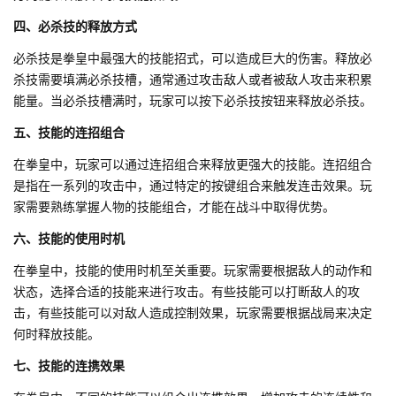
四、必杀技的释放方式
必杀技是拳皇中最强大的技能招式，可以造成巨大的伤害。释放必
杀技需要填满必杀技槽，通常通过攻击敌人或者被敌人攻击来积累
能量。当必杀技槽满时，玩家可以按下必杀技按钮来释放必杀技。
五、技能的连招组合
在拳皇中，玩家可以通过连招组合来释放更强大的技能。连招组合
是指在一系列的攻击中，通过特定的按键组合来触发连击效果。玩
家需要熟练掌握人物的技能组合，才能在战斗中取得优势。
六、技能的使用时机
在拳皇中，技能的使用时机至关重要。玩家需要根据敌人的动作和
状态，选择合适的技能来进行攻击。有些技能可以打断敌人的攻
击，有些技能可以对敌人造成控制效果，玩家需要根据战局来决定
何时释放技能。
七、技能的连携效果