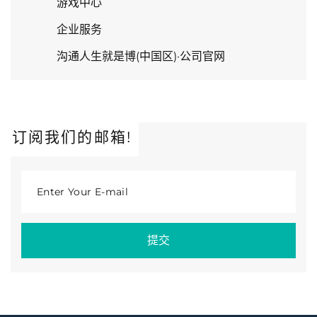
游戏中心
企业服务
沟通人生就是博(中国区)·公司官网
订阅我们的邮箱!
Enter Your E-mail
提交