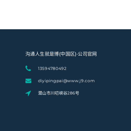
沟通人生就是博(中国区)·公司官网
13594780492
diyipingpai@www.j9.com
潜山市川叨峡谷286号