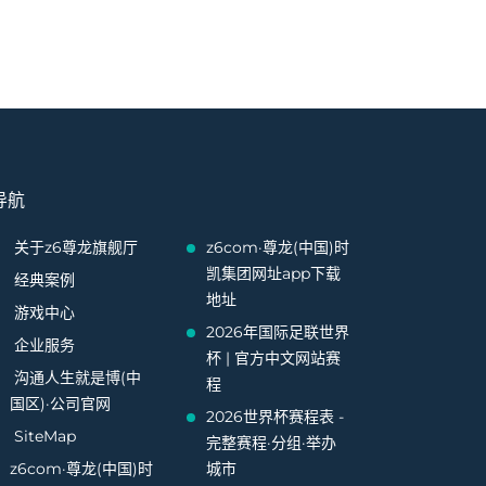
导航
关于z6尊龙旗舰厅
z6com·尊龙(中国)时
凯集团网址app下载
经典案例
地址
游戏中心
2026年国际足联世界
企业服务
杯 | 官方中文网站赛
沟通人生就是博(中
程
国区)·公司官网
2026世界杯赛程表 -
SiteMap
完整赛程·分组·举办
z6com·尊龙(中国)时
城市