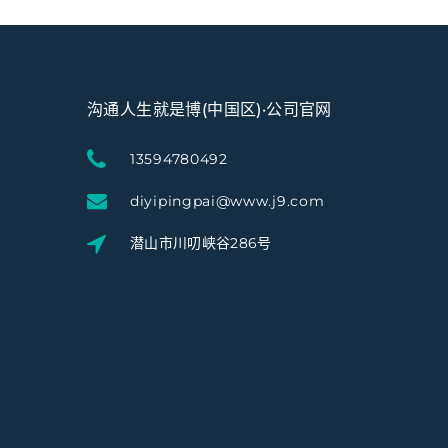
沟通人生就是博(中国区)·公司官网
13594780492
diyipingpai@www.j9.com
潜山市川叨峡谷286号